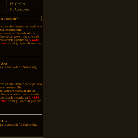
16.
Grafica
17.
Cartapesta
net personale?
ere
un sito Internet non è più una
esa insostenibilie.
n la nostra offerta di sito in
fitto potrai avere il tuo sito web
ofessionale a partire da
€. 49,00
 mese
e tutti gli oneri di gestione
'Arte
ta la scuola de "Il Salone degli
ere
un sito Internet non è più una
esa insostenibilie.
n la nostra offerta di sito in
fitto potrai avere il tuo sito web
ofessionale a partire da
€. 49,00
 mese
e tutti gli oneri di gestione
'Arte
ta la scuola de "Il Salone degli