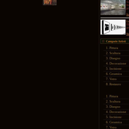
Sa
fo
pi
Sc
Le
El
p
Se
Categorie Artisti
1.
Pittura
2.
Scultura
3.
Disegno
4.
Decorazione
5.
Incisione
6.
Ceramica
7.
Vetro
8.
Restauro
1.
Pittura
2.
Scultura
3.
Disegno
4.
Decorazione
5.
Incisione
6.
Ceramica
7.
Vetro