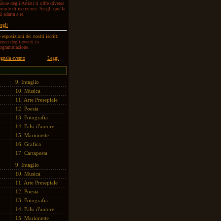
lone degli Artisti ti offre diverse
rmule di iscrizione. Scegli quella
ù adatta a te.
egli
 esposizioni dei nostri iscritti
enco degli eventi in
rogrammazione.
gnala evento
Leggi
9.
Intaglio
10.
Musica
11.
Arte Presepiale
12.
Poesia
13.
Fotografia
14.
Falsi d'autore
15.
Marionette
16.
Grafica
17.
Cartapesta
9.
Intaglio
10.
Musica
11.
Arte Presepiale
12.
Poesia
13.
Fotografia
14.
Falsi d'autore
15.
Marionette