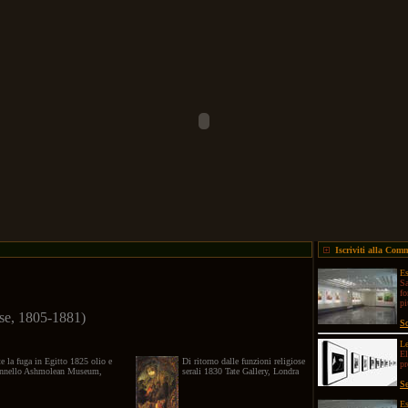
Iscriviti alla Com
Es
Sa
fo
pi
ese, 1805-1881)
Sc
Le
El
e la fuga in Egitto 1825 olio e
Di ritorno dalle funzioni religiose
p
annello Ashmolean Museum,
serali 1830 Tate Gallery, Londra
Se
Es