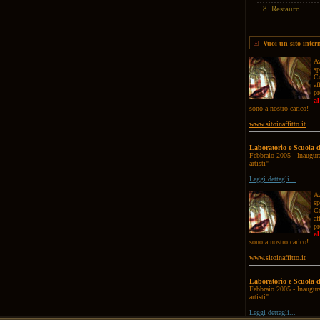
8.
Restauro
Vuoi un sito inter
Av
sp
Co
af
pr
al
sono a nostro carico!
www.sitoinaffitto.it
Laboratorio e Scuola d
Febbraio 2005 - Inaugura
artisti"
Leggi dettagli...
Av
sp
Co
af
pr
al
sono a nostro carico!
www.sitoinaffitto.it
Laboratorio e Scuola d
Febbraio 2005 - Inaugura
artisti"
Leggi dettagli...