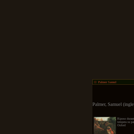
Palmer Samul
Palmer, Samuel (ingl
Riposo durant
tempera su p
Oxford