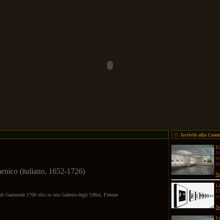
Iscriviti alla Com
Es
Sa
fo
pi
nico (italiano, 1652-1726)
Sc
Le
El
o di Ganimede 1700 olio su tela Galleria degli Uffizi, Firenze
p
Se
Es