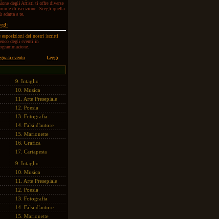
lone degli Artisti ti offre diverse
rmule di iscrizione. Scegli quella
ù adatta a te.
egli
 esposizioni dei nostri iscritti
enco degli eventi in
rogrammazione.
gnala evento
Leggi
9.
Intaglio
10.
Musica
11.
Arte Presepiale
12.
Poesia
13.
Fotografia
14.
Falsi d'autore
15.
Marionette
16.
Grafica
17.
Cartapesta
9.
Intaglio
10.
Musica
11.
Arte Presepiale
12.
Poesia
13.
Fotografia
14.
Falsi d'autore
15.
Marionette