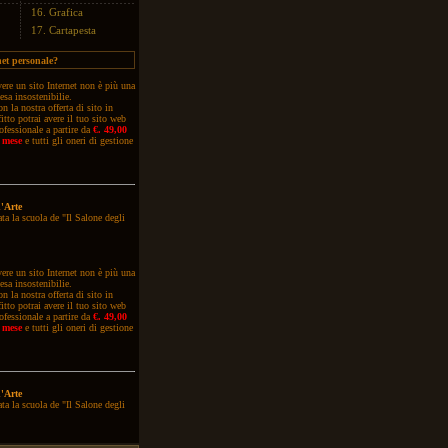
16.
Grafica
17.
Cartapesta
net personale?
ere
un sito Internet non è più una
esa insostenibilie.
n la nostra offerta di sito in
fitto potrai avere il tuo sito web
ofessionale a partire da
€. 49,00
 mese
e tutti gli oneri di gestione
'Arte
ta la scuola de "Il Salone degli
ere
un sito Internet non è più una
esa insostenibilie.
n la nostra offerta di sito in
fitto potrai avere il tuo sito web
ofessionale a partire da
€. 49,00
 mese
e tutti gli oneri di gestione
'Arte
ta la scuola de "Il Salone degli