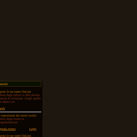
munity
poni le tue opere OnLine
lone degli Artisti ti offre diverse
rmule di iscrizione. Scegli quella
ù adatta a te.
egli
 esposizioni dei nostri iscritti
enco degli eventi in
rogrammazione.
gnala evento
Leggi
poni le tue opere OnLine