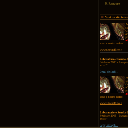
8.
Restauro
Vuoi un sito inter
Av
sp
Co
af
pr
al
sono a nostro carico!
www.sitoinaffitto.it
Laboratorio e Scuola d
Febbraio 2005 - Inaugura
artisti"
Leggi dettagli...
Av
sp
Co
af
pr
al
sono a nostro carico!
www.sitoinaffitto.it
Laboratorio e Scuola d
Febbraio 2005 - Inaugura
artisti"
Leggi dettagli...