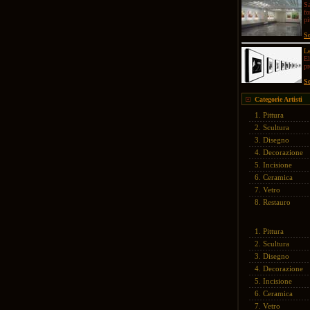
Sa
fo
pi
Sc
Le
El
p
Se
Categorie Artisti
1.
Pittura
2.
Scultura
3.
Disegno
4.
Decorazione
5.
Incisione
6.
Ceramica
7.
Vetro
8.
Restauro
1.
Pittura
2.
Scultura
3.
Disegno
4.
Decorazione
5.
Incisione
6.
Ceramica
7.
Vetro