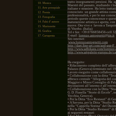
tratto insegnamenti preziosi. Ha a
10.
Musica
Maestri del passato, studiando i lo
11.
Arte presepiale
italiane e straniere. Ha letto trattat
conosciuto un grande artista cont
12.
Poesia
professionalità, e per le sue conos
13.
Fotografia
periodo queste conoscenze e quest
14.
Falsi d' autore
maturazione artistica e aperta, con
nuove. Ora vive e lavora a Tarquin
15.
Marionette
di Viterbo. (Italia)
16.
Grafica
Tel e fax: +39.0766858456-cell
E-mail:
lorenzo.antognetti@tin.it
17.
Cartapesta
Siti internet:
www.lorenzoantognetti.com
http://dart.fine-art.com/aqd-asp
http://www.adhikara.com/lorenzo-
http://www.artgalerie-europa.de/c
Ha eseguito:
• Rifacimento completo dell’affres
Palazzo (Genova) terminato nel 198
Lavoro eseguito come collaborazion
• Collaborazione con la ditta “Tec
affresco centrale “Allegoria del co
Maggior e Minor Consiglio di Palaz
decorazioni all’interno e all’este
• Collaborazione con la Ditta “Studi
G. D. Fiasella “Storie di Ercole”, n
Vecchia, Genova).
• Per la Ditta “Eco Restauri” di Ge
• A Savona, per la Ditta “Studio Res
nella “Cappella Sistina” del Duom
• Per la Ditta “Studio Restauri” di
ai seguenti restauri:
? San Miniato (Pisa), Oratorio del 