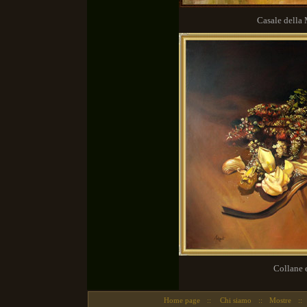
Casale della Ma
Collane e fi
Home page
::
Chi siamo
::
Mostre
::