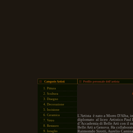
Categorie Artisti
Profilo personale dell'artista
1.
Pittura
A
2.
Scultura
3.
Disegno
4.
Decorazione
5.
Incisione
6.
Ceramica
L'Artista è nato a Morro D'Alba, i
diplomato al liceo Artistico Paul 
7.
Vetro
d’Accademia di Belle Arti con il m
8.
Restauro
Belle Arti a Genova. Ha collaborato
Raimomdo Sirotti, Aurelio Caminati
9.
Intaglio