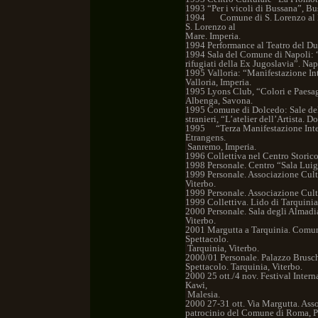
1993 “Per i vicoli di Bussana”, B
1994 Comune di S. Lorenzo al Mare
S. Lorenzo al
Mare. Imperia.
1994 Performance al Teatro del D
1994 Sala del Comune di Napoli: “
rifugiati della Ex Jugoslavia”. Nap
1995 Valloria: “Manifestazione Int
Valloria, Imperia.
1995 Lyons Club, “Colori e Paesagg
Albenga, Savona.
1995 Comune di Dolcedo: Sale del 
stranieri, “L’atelier dell’Artista. D
1995 “Terza Manifestazione Inter
Etrangens.
Sanremo, Imperia.
1996 Collettiva nel Centro Storico
1998 Personale. Centro “Sala Luigi
1999 Personale. Associazione Cultu
Viterbo.
1999 Personale. Associazione Cult
1999 Collettiva. Lido di Tarquinia
2000 Personale. Sala degli Almadia
Viterbo.
2001 Margutta a Tarquinia. Comune
Spettacolo.
Tarquinia, Viterbo.
2000/01 Personale. Palazzo Brusch
Spettacolo. Tarquinia, Viterbo.
2000 25 ott./4 nov. Festival Inter
Kawi,
Malesia.
2000 27-31 ott. Via Margutta. Ass
patrocinio del Comune di Roma, P