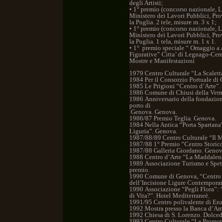
degli Artisti;
• 1° premio (concorso nazionale, Le
Ministero dei Lavori Pubblici, Pr
la Puglia. 2 tele, misure m. 3 x 1;
• 1° premio (concorso nazionale, Le
Ministero dei Lavori Pubblici, Pr
la Puglia. 1 tela, misure m. 1 x 1.
• 1° premio speciale “ Omaggio a 
Figurative” Citta’ di Legnago-Cer
Mostre e Manifestazioni
1979 Centro Culturale “La Scalett
1984 Per il Consorzio Portuale di
1985 Le Prigioni “Centro d’Arte”.
1986 Comune di Chiusi della Vern
1986 Anniversario della fondazion
porto di
Genova. Genova.
1986/87 Premio Teglia. Genova.
1984 Nella Antica “Porta Spartana”
Liguria”. Genova.
1987/88/89 Centro Culturale “Il 
1987/88 1° Premio “Centro Storic
1987/88 Galleria Giordano. Genov
1988 Centro d’Arte “La Maddalen
1989 Associazione Turismo e Spet
premio.
1990 Comune di Genova, “Centro 
dell’Incisione Ligure Contempora
1990 Associazione “Pegli Flora”: 
di Vita?”. Hotel Mediterraneè.
1991/95 Centro polivalente di En
1992 Mostra presso la Banca d’Ame
1992 Chiesa di S. Lorenzo. Dolced
1993 Centro Culturale “La Promot