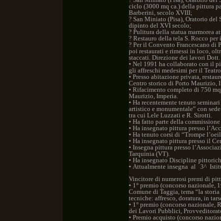
ciclo (3000 mq ca.) della pittura 
Barberini, secolo XVIII;
? San Miniato (Pisa), Oratorio del 
dipinto del XVI secolo;
? Pulitura della statua marmorea at
? Restauro della tela S. Rocco per
? Per il Convento Francescano di Pi
poi restaurati e rimessi in loco, ol
staccati. Direzione dei lavori Dott
• Nel 1991 ha collaborato con il pi
gli affreschi medesimi per il Teat
• Presso abitazione privata, restauro
Centro storico di Porto Maurizio, 
• Rifacimento completo di 750 mq 
Maurizio, Imperia.
• Ha recentemente tenuto seminari su
artistico e monumentale” con sede 
tra cui Lele Luzzati e R. Sirotti.
• Ha fatto parte della commissione
• Ha insegnato pittura presso l’Acc
• Ha tenuto corsi di “Trompe l’oeil
• Ha insegnato pittura presso il Ce
• Insegna pittura presso l’Associa
Tarquinia (VT).
• Ha insegnato Discipline pittoric
• Attualmente insegna al 3^ Isti
Vincitore di numerosi premi di pittu
• 1° premio (concorso nazionale, 19
Comune di Taggia, tema “la storia 
tecniche: affresco, doratura, in tar
• 1° premio (concorso nazionale, R
dei Lavori Pubblici, Provveditorat
• Premio acquisto (concorso nazio