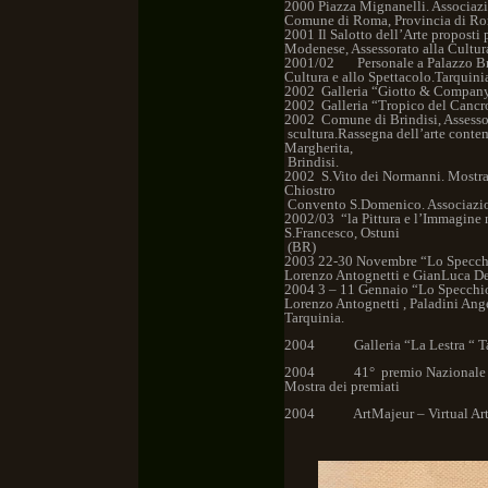
2000 Piazza Mignanelli. Associazi
Comune di Roma, Provincia di Ro
2001 Il Salotto dell’Arte proposti
Modenese, Assessorato alla Cultu
2001/02 Personale a Palazzo Brus
Cultura e allo Spettacolo.Tarquini
2002 Galleria “Giotto & Company”
2002 Galleria “Tropico del Cancro”
2002 Comune di Brindisi, Assessorat
scultura.Rassegna dell’arte conte
Margherita,
Brindisi.
2002 S.Vito dei Normanni. Mostra 
Chiostro
Convento S.Domenico. Associazio
2002/03 “la Pittura e l’Immagine
S.Francesco, Ostuni
(BR)
2003 22-30 Novembre “Lo Specchio 
Lorenzo Antognetti e GianLuca De
2004 3 – 11 Gennaio “Lo Specchio 
Lorenzo Antognetti , Paladini Ang
Tarquinia.
2004 Galleria “La Lestra “ Tar
2004 41° premio Nazionale di Ar
Mostra dei premiati
2004 ArtMajeur – Virtual Art G